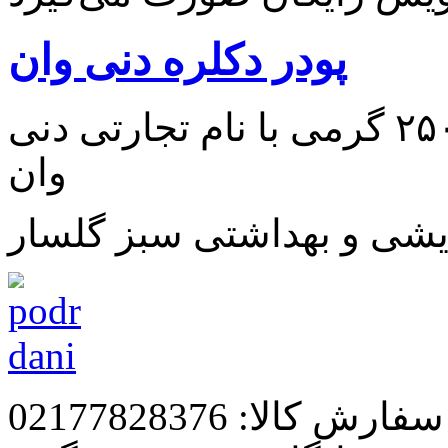
پودر دکلره دنی وان
پودر دکلره سفید جعبه مقوایی ۲۵۰ گرمی با نام تجارتی دنی
وان
یشی و بهداشتی سبز گلسار
رش کالا: 02177828376