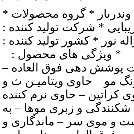
* نام محصول : رنگ مو * نام برند : وندربار * گروه محصولات
بایی * شرکت تولید کننده :
ه نور * کشور تولید کننده :
 ) * ویژگی های محصول : –
یت پوشش دهی فوق العاده –
گ مو – حاوی ویتامیـن ث و B5
 کراتین – حاوی نرم کننده
کنندگی و زبری موها – به
وست و موی سر – ماندگاری و