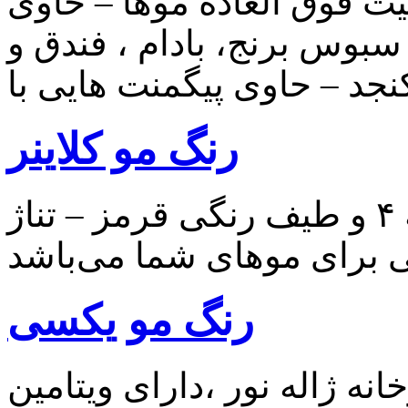
یت فوق العاده موها – حاوی
سبوس برنج، بادام ، فندق و
رنگ مو کلاینر
رنگ موی قرمز کلاینر با پایه ۴ و طیف رنگی قرمز – تناژ
رنگ مو یکسی
ژاله نور ،دارای ویتامین C