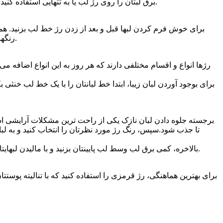
برق لبتان را روی رژ لب یا به تتهایی استفاده کنید. به یاد داشته باشید که برق لب باعث برجستگی و پر جلوه کردن لبانتان میشود. اگر لبان پر و برجسته ای دارید از برق لب کمتر استفاده کنید.
برای خوش فرم کردن لبها قبل و بعد از زدن رژ خط لب بزنید. همی
رنگهای متضاد استفاده نکنید. هنگام زدن رژ، ابتدا لبانتان را با خط لب رنگ کنید و به این ترتیب لایه دوم رژی که میزنید دوام بیشتری خواهد داشت.
رژها انواع و اقسام مختلفی دارند که هر روز به این انواع اضافه 
برای بوجود آوردن لبان زیبا، ابتدا خط لبانتان را با یک خط لب خنث
برجسته جلوه دادن لبان نازک یکی از راحت ترین مشکلات آرایشی اس
تا جذب شود.سپس، رنگ رژ مورد نظرتان را انتخاب کنید و به لبانت
بالاخره، کمی برق لب وسط لب پایینتان بزنید و با مالیدن لبهایتان به یکدیگر آن را پخش کنید. این کار باعث برجسته تر شدن لبانتان می شود. البته استفاده از برق لبهای رنگ دار به این برجستگی می افزاید.
برای بهترین هماهنگی، رژ قرمزی را استفاده کنید که با تنالیته پوس