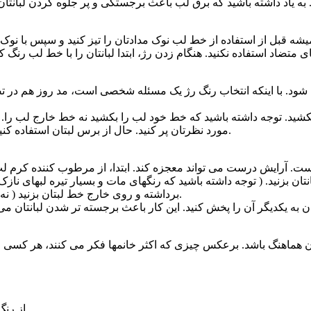
شه قبل از استفاده از خط لب نوک مدادتان را تیز کنید و سپس با نوک 
می شود. با اینکه انتخاب رنگ رژ یک مسئله شخصی است، مد روز هم در ت
ی بکشید. توجه داشته باشید که خط خود لب را بکشید نه خط خارج لب را
مورد نظرتان پر کنید. حال از برس لبتان استفاده کنید و این دو رنگ را در هم پخش کنید تا خط تفکیک آنها زیاد نمایان نباشد.
ت. آرایش درست می تواند معجزه کند. ابتدا، از مرطوب کننده کرم ل
ان بزنید. ( توجه داشته باشید که رنگهای مات و بسیار تیره لبهای نازک 
برداشته و روی خارج خط لبتان بزنید ( نه بیرون لب ) . با کمک انگشت یا یک گوش پاک کن، این خط را نرم کنید.
تتان هماهنگ باشد. برعکس چیزی که اکثر خانمها فکر می کنند، هر کسی 
از رنگ قرمز روشن با ته زمینه صورتی یا آبی و یا قرمز خالص استفاده کنید.