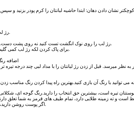
 کوچکتر نشان دادن دهان: ابتدا حاشیه لبانتان را کرم پودر بزنید و س
۱ – رژ لب و عطرهایتان را در یخچال نگهدارید تا دوام بیشتری داشته باشند.
۳ – رژ لب را روی نوک انگشت تست کنید نه روی پشت دست. چون رنگ و بافت پوست نوک انگشت به پوست لب نزدیکتر است.
۴ – برای پاک کردن لکه رژ لب کمی گلیسیرین روی لکه رژ بزنید و بعد آن را مانند باقی لباسهایتان بشورید.
اضافه رنگ 
۳ – اگر پوست روشن دارید، میتوانید از رنگهای روشن مانند بژ، صدفی و صورتی استفاده کنید.