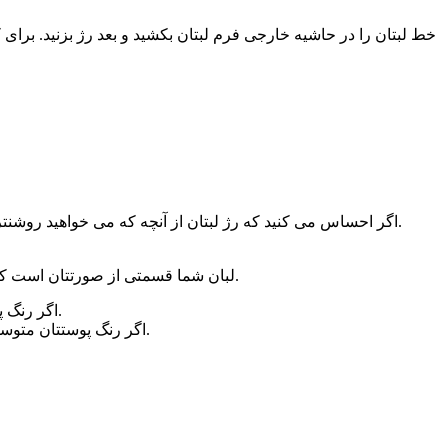
خط لبتان را در حاشیه خارجی فرم لبتان بکشید و بعد رژ بزنید. برای
۶ – اگر احساس می کنید که رژ لبتان از آنچه که می خواهید روشنتر به نظر میرسد. قبل از زدن رژ لبانتان را با مداد لبی چند درجه تیره تر رنگ کنید. یا اینکه از برق لب تیره تری بر روی رژتان استفاده کنید.
لبان شما قسمتی از صورتتان است که می توانید با رنگ آن بازی کنید.بهترین راه پیدا کردن رنگ مناسب زدن آن رنگ رژ است ولی راهنمای زیادی برای این انتخاب رنگ وجود ندارد.
۱ – اگر رنگ پوستتان تیره است، بیشترین حق انتخاب را دارید.رنگ گوجه ای، شکلاتی ها، قرمزها، رنگهای روشن و نارنجی ها برای شما مناسب هستند.
۲ – اگر رنگ پوستتان متوسط است و ته زمینه طلایی دارد، تمام طیف های قرمز به شما تعلق دارند، بنفش با ته زمینه قهوه ای، صورتی یا قهوه ای با ته زمینه قرمز.