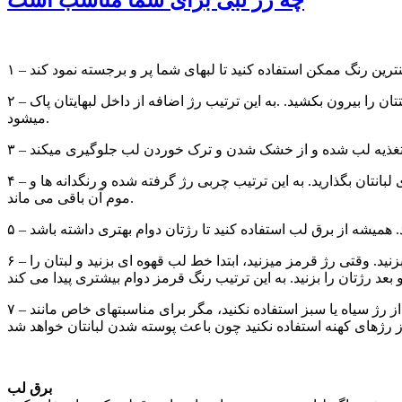
۲ – برای جلوگیری از اینکه رژ لبتان روی دندانهایتان مالیده شود. پس از زدن رژ انگشتتان را داخل دهانتان کرده و لبانتان را دور آن ببندید و انگشتتان را بیرون بکشید. .به این ترتیب رژ اضافه از داخل لبهایتان پاک
میشود.
۴ – برای اینکه دوام رژتان افزایش یابد پس از زدن لایه اول رژ یک یا دو لایه دستمال روی لبتان بگذارید، دوباره رژ بزنید و دوباره دستمال را روی لبانتان بگذارید. به این ترتیب چربی رژ گرفته شده و رنگدانه ها و
موم آن باقی می ماند.
۶ – رنگ رژ لب زیاد مهم نیست. ابتدا دور لبتان را با خط لب خط بکشید و با همان خط لب لبانتان را رنگ کنید. حال می توانید برق یا رژ لبتان را بزنید. وقتی رژ قرمز میزنید، ابتدا خط لب قهوه ای بزنید و لبتان را
۷ – برای اینکه از محتوای رژ لبتان حداکثر استفاده را بکنید، لایه لایه از روی آن ببرید و در ظروف مخصوص رژ بگذارید و استفاده کنید. لطفا از رژ سیاه یا سبز استفاده نکنید، مگر برای مناسبتهای خاص مانند
برق لب