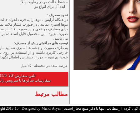
– حفظ حالت مو در رطوبت بالا
– ایده آل برای انواع مو
نحوه مصرف :
در هنگام آرایش ، موها را به فرم دلخواه حال
موها اسپری نمایید . در صورت فشار ملایم پ
برای مصارف موضعی و در صورت فشــار سری
صورت پذیرد . این محصول قابل استفاده ب
می باشد .
توصیه های مراقبتی پیش از مصرف:
به طرف صورت و چشم ها اسپری ننمایید – 
خارجی کاربرد داشته و از استفاده بر روی 
خودداری نمود – دور از دسترس اطفال نگهدار
عرضه شده در محفظه ۲۵۰ میل
تلفن سفارش کالا: 02177828376
سفارشات سالن‌ها با سرویس رای
مطالب مرتبط
 کردن از مطالب، تنها با ذکر منبع مجاز است. | Copyright 2013-15 - Designed by
Mahdi Aryan