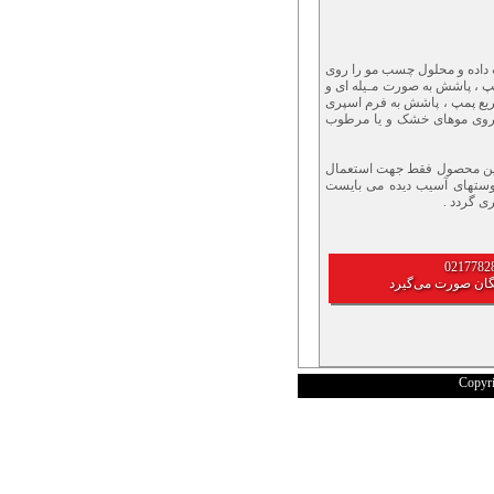
ت داده و محلول چسب مو را روی
مپ ، پاشش به صورت مـیله ای و
ع پمپ ، پاشش به فرم اسپری
ر روی موهای خشک و یا مرطوب
این محصول فقط جهت استعمال
پوستهای آسیب دیده می بایست
ی گردد .
گان صورت می‌گیرد