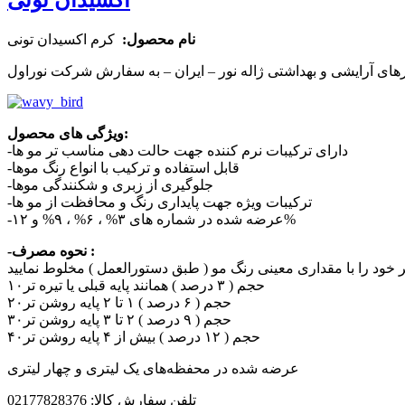
نام محصول:
کرم اکسیدان تونی
ورهای آرایشی و بهداشتی ژاله نور – ایران – به سفارش شرکت نوراول
ویژگی های محصول:
-دارای ترکیبات نرم کننده جهت حالت دهی مناسب تر مو ها
-قابل استفاده و ترکیب با انواع رنگ موها
-جلوگیری از زبری و شکنندگی موها
-ترکیبات ویژه جهت پایداری رنگ و محافظت از مو ها
-عرضه شده در شماره های ۳% ، ۶% ، ۹% و ۱۲%
-نحوه مصرف :
۱۰حجم ( ۳ درصد ) همانند پایه قبلی یا تیره تر
۲۰حجم ( ۶ درصد ) ۱ تا ۲ پایه روشن تر
۳۰حجم ( ۹ درصد ) ۲ تا ۳ پایه روشن تر
۴۰حجم ( ۱۲ درصد ) بیش از ۴ پایه روشن تر
عرضه شده در محفظه‌های یک لیتری و چهار لیتری
تلفن سفارش کالا: 02177828376