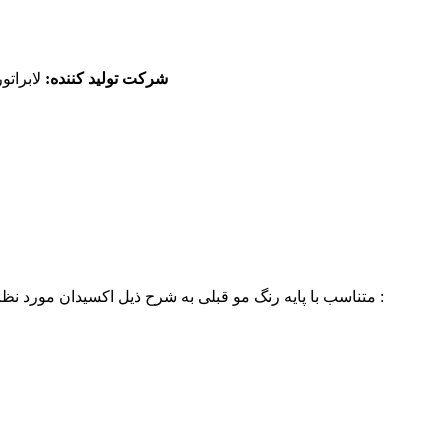
شرکت تولید کننده:‌
لابرات
متناسب با پایه رنگ مو قبلی به شرح ذیل اکسیدان مورد نظر خود را با مقداری معینی رنگ مو ( طبق دستورالعمل ) مخلوط نمایید :