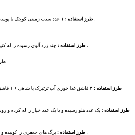
۱ عدد سیب زمینی کوچک با پوست + ۱ عدد هویج کوچک را له کرده و با مقداری کمی شیر مخلوط کنید تا خمیر شود و روی پوست قرار دهید و وبعد از ۳۰ دقیقه شستشو دهید .
طرز استفاده :
چند زرد آلوی رسیده را له کنید و مقداری روغن زیتون به آن اضافه نمایید تا خمیر بدست آید. آن را روی صورت و گردن مالیده و پس از ۲۰ دقیقه با آب ولرم شستشو دهید .
طرز استفاده :
۳ قاشق غذا خوری آب نارنج + ۱ قاشق غذا خوری گلاب را مخلوط کرده و به صورت لوسیون صبح و شب به صورت با پنبه بمالید .
طرز
طرز استفاده :
طرز استفاده :
برگ های جعفری را کوبیده و شیره آن را روی خال ها بگذارید و یا می توانید ۱۰ گرم ریشه و تخم جعفری را ( از عطاریها تهیه کنید ) بجوشانید وروی لک های خود قرار دهید .
طرز استفاده :