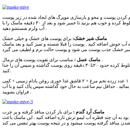
 کردن پوست و محو و بازسازی مویرگ های ایجاد شده در زیر پوست
۲ قاشق غذا خوری حریره بادام + ۱عدد زرده تخم مرغ + ۱ قاشق چای خوری عسل طبیعی + ۱ قاشق کوچک آبجوش را مخلوط کرده و خوب هم بزنید تا خمیر شود و بعد از ۳۰ دقیقه ماسک را با
آب ولرم شستشو دهید .
ماسک شیر خشک:
برای پوست های خشک و خیلی خشک
آن چند قطره آب جوش اضافه کنید . پوست را قبلا شسته و تمیز کنید و بعد ماسک
مناسب برای تقویت پوست های نرمال .
ماسک عسل :
۲ قاشق غذا خوری عسل طبیعی + ۲ قاشق غذا خوری سبوس پودر شده گندم+ نصف قاشق آب لیمو ترش تازه. مواد را مخلوط کرده حدود ۲۰تا۳۰ دقیقه روی پوست گذاشته و سپس آن را جدا
کنید.
۱ عدد زرده تخم مرغ + ۲ قاشق غذا خوری روغن بادام زمینی + کمی
الید . حداقل نیم ساعت به حال خود گذاشته سپس پاک کنید و با آب
فراوان بشویید .
ماسک آرد گندم :
برای باز کردن منافذ گرفته و پر چرب
 از حد سفت بود به آن چند قطره آب لیمو ترش تازه اضافه کنید . این ماسک باعث