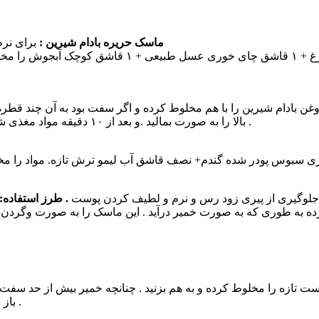
ماسک حریره بادام شیرین :
برای نرم
خشک + ۲قاشق غذا خوری روغن بادام شیرین را با هم مخلوط کرده و اگر سفت بود به 
بالا را به صورت بمالید .و بعد از ۱۰ دقیقه مواد مغذی شیر خشک جذب پوست می شود و پوست حالت نرم و لطیف می گیرد .
لوگیری از پیری زود رس و نرم و لطیف کردن پوست
. طرز استفاده:
ه به طوری که به صورت خمیر درآید . این ماسک را به صورت وگردن بم
دم + ۲ قاشق غذا خوری ماست تازه را مخلوط کرده و به هم بزنید . چنانچه خمیر بیش
باز شدن منافذ گرفته پوست میشود و در نتیجه پوست بهتر تنفس می کند .