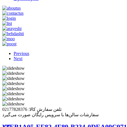
Previous
Next
تلفن سفارش کالا: 02177828376
سفارشات سالن‌ها با سرویس رایگان صورت می‌گیرد
۲۳EB1A05-EF82-4F89-B234-0DEA09C97