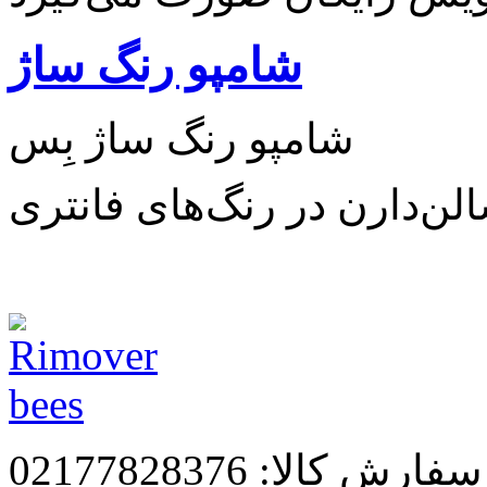
شامپو رنگ ساژ
شامپو رنگ ساژ بِس
لن‌دارن در رنگ‌های فانتری
رش کالا: 02177828376