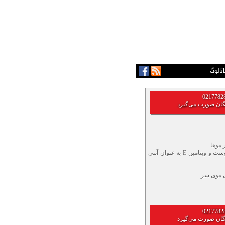
اتالوگ
گان صورت می‌گیرد
 موها
حاوی ویتامین A با اثر افزایش جریان خون پوست و ویتامین E به عنوان آنتی
ی موی سر
گان صورت می‌گیرد